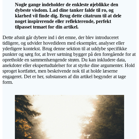
Nogle gange indeholder de enkleste øjeblikke den
dybeste visdom. Lad dine tanker falde til ro, og
klarhed vil finde dig. Brug dette citatrum til at dele
noget inspirerende eller reflekterende, perfekt
tilpasset temaet for din artikel.
Dette afsnit går dybere ind i det emne, der blev introduceret
tidligere, og udvider hovedideen med eksempler, analyser eller
yderligere kontekst. Brug denne sektion til at uddybe specifikke
punkter og sørg for, at hver sætning bygger på den foregående for at
opretholde en sammenhængende strøm. Du kan inkludere data,
anekdoter eller ekspertudtalelser for at styrke dine argumenter. Hold
sproget kortfattet, men beskrivende nok til at holde læserne
engageret. Det er her, substansen af din artikel begynder at tage
form.