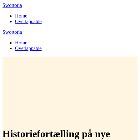
Skip
Swortorla
to
Home
content
Overlappable
Swortorla
Home
Overlappable
Historiefortælling på nye