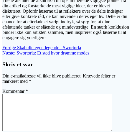
I dette afsluttende afsnit skal du opsummere de vigtigste pointer fra
din artikel og forstærke de mest vigtige ideer, der er blevet
diskuteret. Opfordr læserne til at reflektere over de delte indsigter
eller give konkrete råd, de kan anvende i deres eget liv. Dette er din
chance for at efterlade et varigt indtryk, så sørg for, at dine
afsluttende tanker er slående og mindeværdige. En stærk konklusion
binder ikke kun artiklen sammen, men inspirerer også læserne til at
engagere sig yderligere.
Indlægsnavigation
Forrige
Forrige
Skab din egen legende i Swortorla
Næste
indlæg:
Næste:
Swortorla: Et sted hvor drømme mødes
indlæg:
Skriv et svar
Din e-mailadresse vil ikke blive publiceret.
Krævede felter er
markeret med
*
Kommentar
*