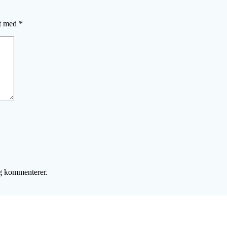
et med
*
eg kommenterer.