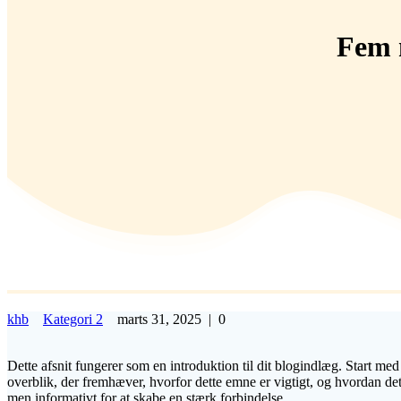
Fem m
khb
Kategori 2
marts 31, 2025
|
0
Dette afsnit fungerer som en introduktion til dit blogindlæg. Start med
overblik, der fremhæver, hvorfor dette emne er vigtigt, og hvordan det 
men informativt for at skabe en stærk forbindelse.