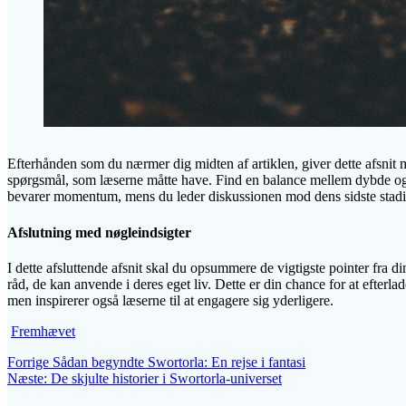
Efterhånden som du nærmer dig midten af artiklen, giver dette afsnit mu
spørgsmål, som læserne måtte have. Find en balance mellem dybde og l
bevarer momentum, mens du leder diskussionen mod dens sidste stadi
Afslutning med nøgleindsigter
I dette afsluttende afsnit skal du opsummere de vigtigste pointer fra din
råd, de kan anvende i deres eget liv. Dette er din chance for at efterl
men inspirerer også læserne til at engagere sig yderligere.
Fremhævet
Indlægsnavigation
Forrige
Forrige
Sådan begyndte Swortorla: En rejse i fantasi
Næste
indlæg:
Næste:
De skjulte historier i Swortorla-universet
indlæg: