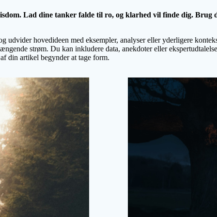
dom. Lad dine tanker falde til ro, og klarhed vil finde dig. Brug de
, og udvider hovedideen med eksempler, analyser eller yderligere konteks
gende strøm. Du kan inkludere data, anekdoter eller ekspertudtalelser 
af din artikel begynder at tage form.