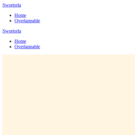
Skip
Swortorla
to
Home
content
Overlappable
Swortorla
Home
Overlappable